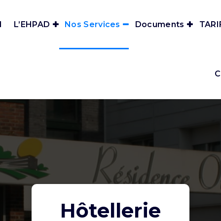
l
L’EHPAD
Nos Services
Documents
TARI
C
 au plus près dans vos démarches et vos choix.
Hôtellerie