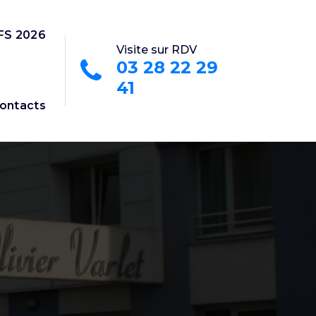
FS 2026
Visite sur RDV
03 28 22 29
41
ontacts