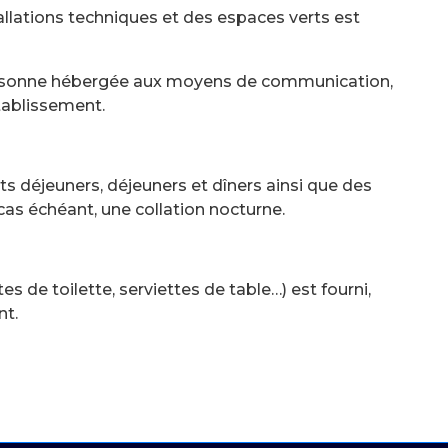
llations techniques et des espaces verts est
personne hébergée aux moyens de communication,
établissement.
its déjeuners, déjeuners et dîners ainsi que des
e cas échéant, une collation nocturne.
tes de toilette, serviettes de table…) est fourni,
nt.